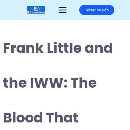
Saltar
al
Iniciar sesión
contenido
Frank Little and
the IWW: The
Blood That