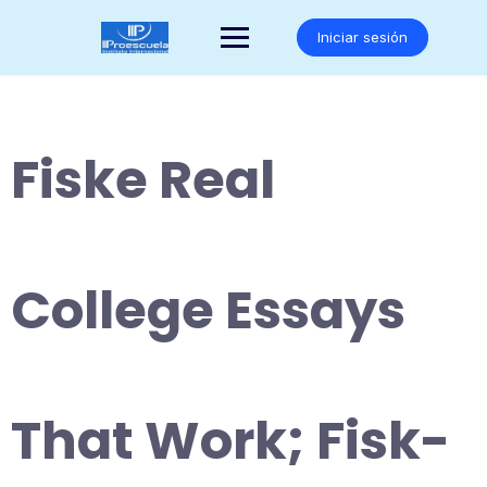
Saltar
al
Iniciar sesión
contenido
Fiske Real
College Essays
That Work; Fisk-