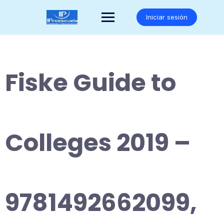
Saltar
al
Iniciar sesión
contenido
Fiske Guide to
Colleges 2019 –
9781492662099,