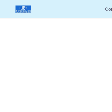
Saltar
Cor
al
contenido