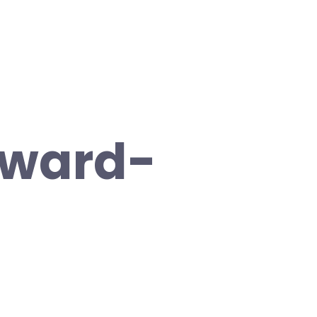
Award-