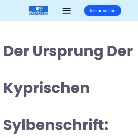
Saltar
al
Iniciar sesión
contenido
Der Ursprung Der
Kyprischen
Sylbenschrift: