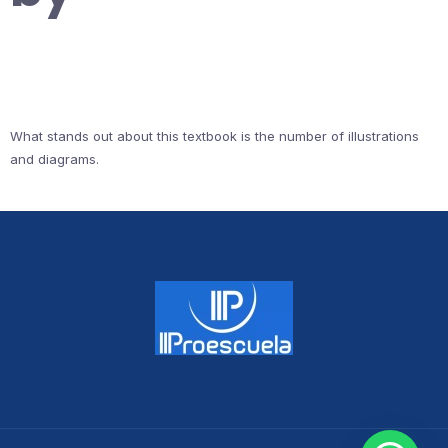
What stands out about this textbook is the number of illustrations
and diagrams.