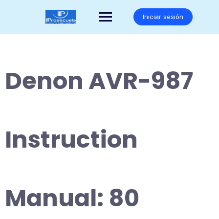
Saltar
al
Iniciar sesión
contenido
Denon AVR-987
Instruction
Manual: 80