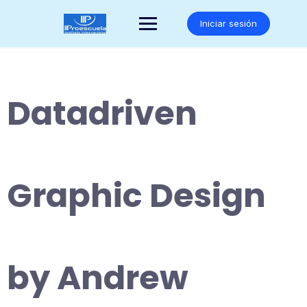
Saltar
al
Iniciar sesión
contenido
Datadriven
Graphic Design
by Andrew