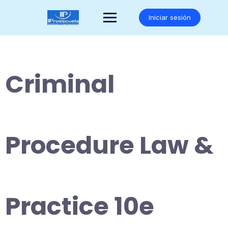
Saltar
al
Iniciar sesión
contenido
Criminal
Procedure Law &
Practice 10e