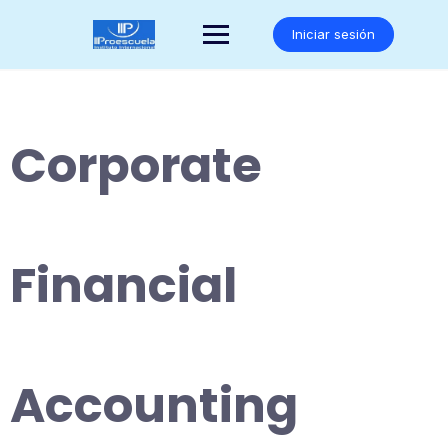
Saltar
al
Iniciar sesión
contenido
Corporate
Financial
Accounting