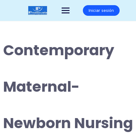
Saltar
al
Iniciar sesión
contenido
Contemporary
Maternal-
Newborn Nursing