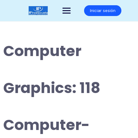
Saltar
al
Iniciar sesión
contenido
Computer
Graphics: 118
Computer-