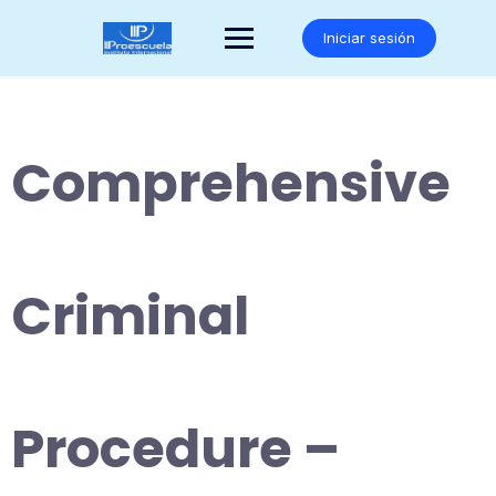
Saltar
al
Iniciar sesión
contenido
Comprehensive
Criminal
Procedure –