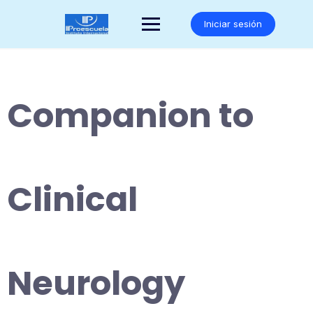
Saltar
al
Iniciar sesión
contenido
Companion to
Clinical
Neurology