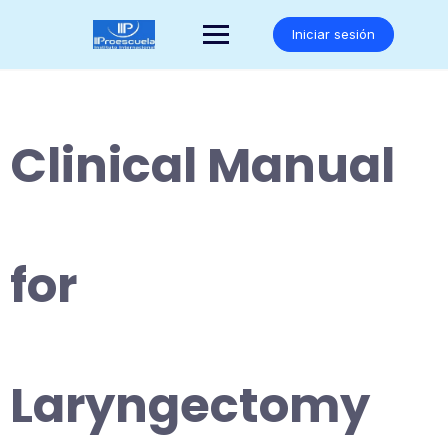
Saltar
al
Iniciar sesión
contenido
Clinical Manual
for
Laryngectomy