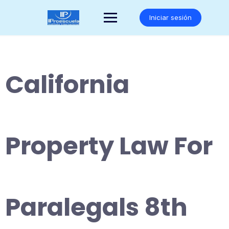
Saltar
al
Iniciar sesión
contenido
California
Property Law For
Paralegals 8th