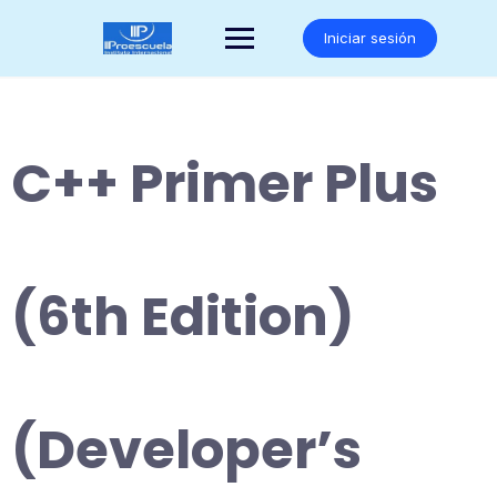
Saltar
al
Iniciar sesión
contenido
C++ Primer Plus
(6th Edition)
(Developer’s