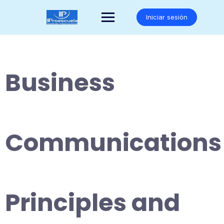
Saltar
al
Iniciar sesión
contenido
Business
Communications
Principles and