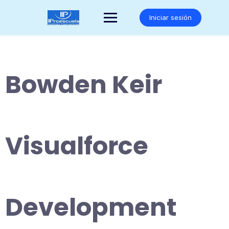
Saltar
al
Iniciar sesión
contenido
Bowden Keir
Visualforce
Development