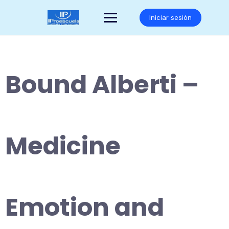
Saltar
al
Iniciar sesión
contenido
Bound Alberti –
Medicine
Emotion and