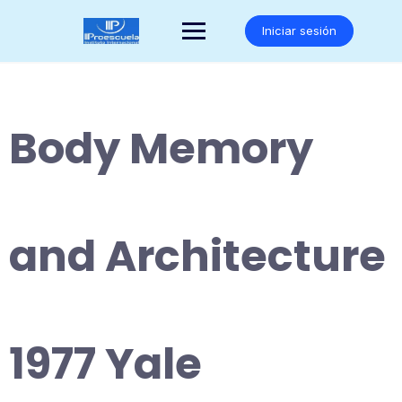
Saltar
al
Iniciar sesión
contenido
Body Memory
and Architecture
1977 Yale