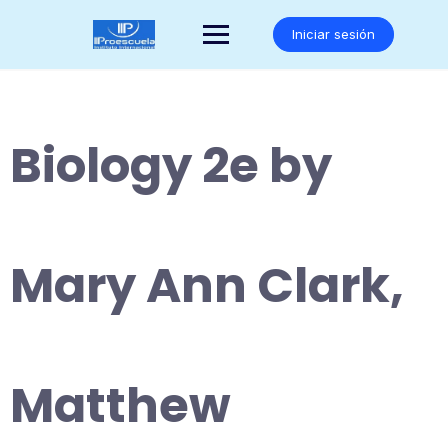
Saltar
al
Iniciar sesión
contenido
Biology 2e by
Mary Ann Clark,
Matthew