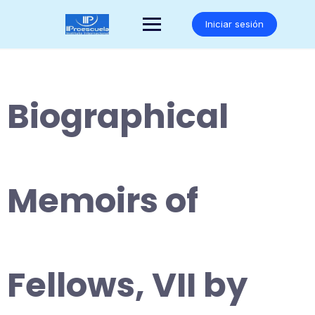
Saltar
al
Iniciar sesión
contenido
Biographical
Memoirs of
Fellows, VII by