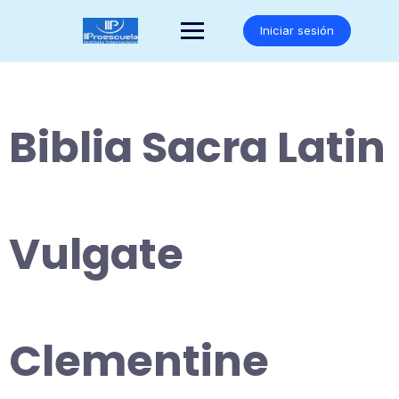
Saltar
al
Iniciar sesión
contenido
Biblia Sacra Latin
Vulgate
Clementine