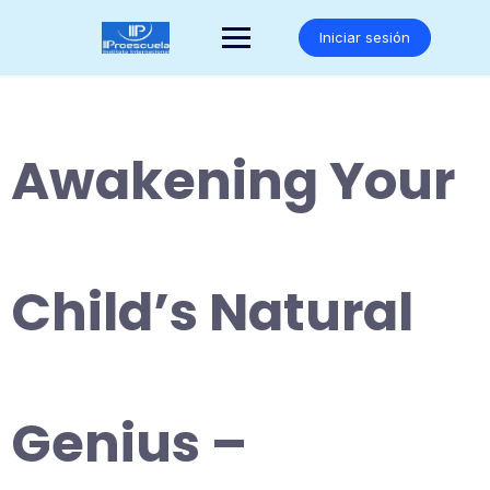
Saltar
al
Iniciar sesión
contenido
Awakening Your
Child’s Natural
Genius –