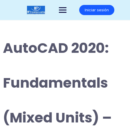
Saltar
al
Iniciar sesión
contenido
AutoCAD 2020:
Fundamentals
(Mixed Units) –