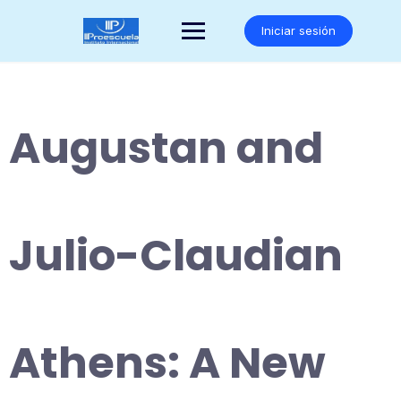
Saltar
al
Iniciar sesión
contenido
Augustan and
Julio-Claudian
Athens: A New