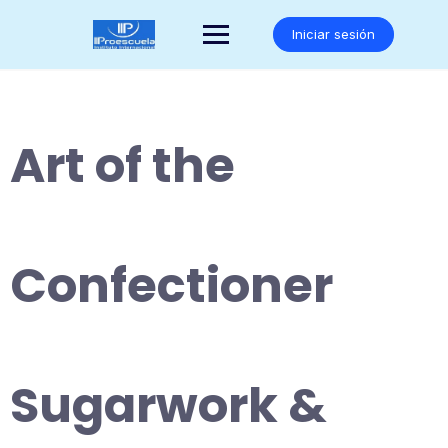
Saltar
al
Iniciar sesión
contenido
Art of the
Confectioner
Sugarwork &