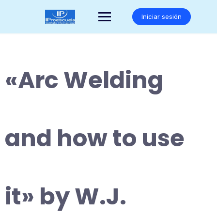
Saltar
al
Iniciar sesión
contenido
«Arc Welding
and how to use
it» by W.J.