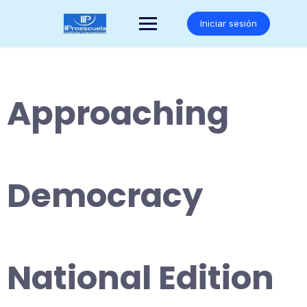
Saltar
al
Iniciar sesión
contenido
Approaching
Democracy
National Edition