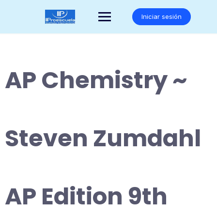
Saltar
al
Iniciar sesión
contenido
AP Chemistry ~
Steven Zumdahl
AP Edition 9th