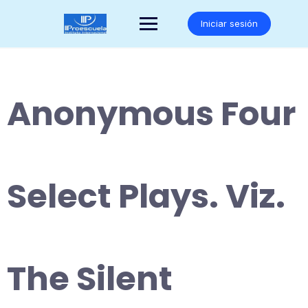
Saltar
al
Iniciar sesión
contenido
Anonymous Four
Select Plays. Viz.
The Silent