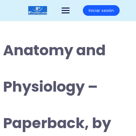
Saltar
al
Iniciar sesión
contenido
Anatomy and
Physiology –
Paperback, by