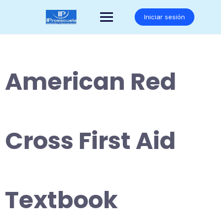
Saltar
al
Iniciar sesión
contenido
American Red
Cross First Aid
Textbook