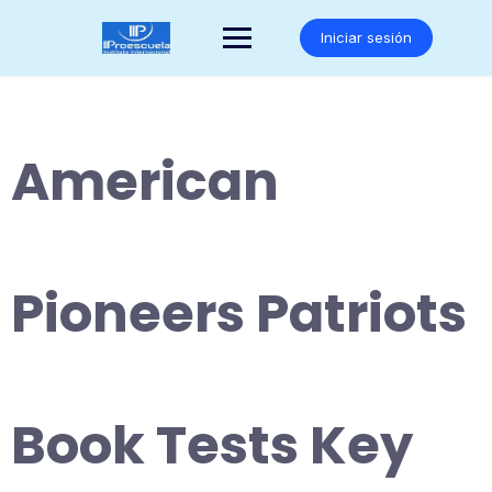
Saltar
al
Iniciar sesión
contenido
American
Pioneers Patriots
Book Tests Key