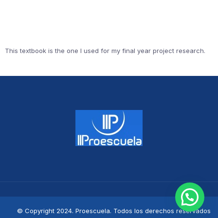
This textbook is the one I used for my final year project research.
© Copyright 2024. Proescuela. Todos los derechos reservados