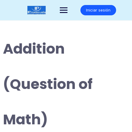
Saltar
al
Iniciar sesión
contenido
Addition
(Question of
Math)