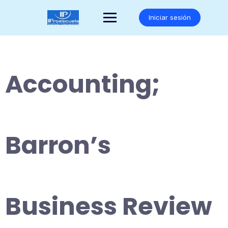
Saltar
al
Iniciar sesión
contenido
Accounting;
Barron’s
Business Review