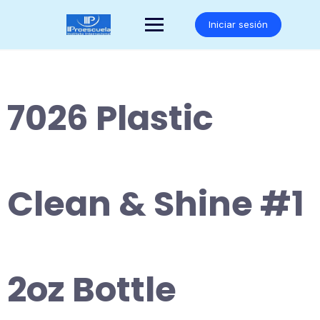
Saltar
al
Iniciar sesión
contenido
7026 Plastic
Clean & Shine #1
2oz Bottle