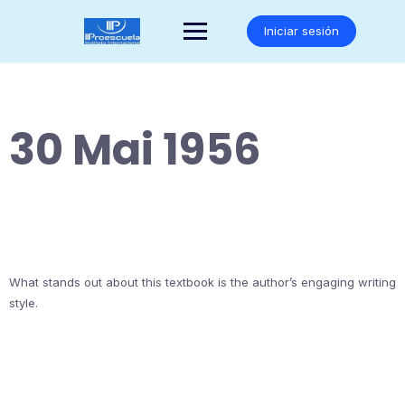
Saltar
al
Iniciar sesión
contenido
30 Mai 1956
What stands out about this textbook is the author’s engaging writing
style.