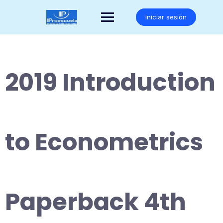
Saltar
al
Iniciar sesión
contenido
2019 Introduction
to Econometrics
Paperback 4th