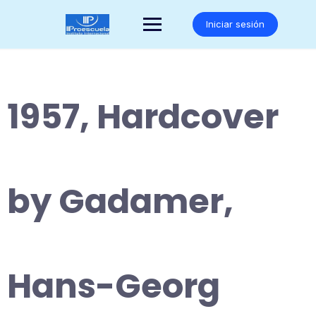
Saltar
al
Iniciar sesión
contenido
1957, Hardcover
by Gadamer,
Hans-Georg