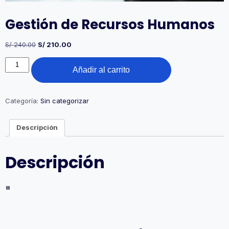
Gestión de Recursos Humanos
El
El
S/
240.00
S/
210.00
precio
precio
Gestión
original
actual
Añadir al carrito
de
era:
es:
Recursos
S/ 240.00.
S/ 210.00.
Humanos
cantidad
Categoría:
Sin categorizar
Descripción
Descripción