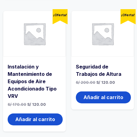
¡Oferta!
¡Oferta!
Instalación y
Seguridad de
Mantenimiento de
Trabajos de Altura
Equipos de Aire
El
El
S/
200.00
S/
120.00
precio
precio
Acondicionado Tipo
original
actual
VRV
era:
es:
Añadir al carrito
S/ 200.00.
S/ 120.00.
El
El
S/
170.00
S/
120.00
precio
precio
original
actual
era:
es:
Añadir al carrito
S/ 170.00.
S/ 120.00.