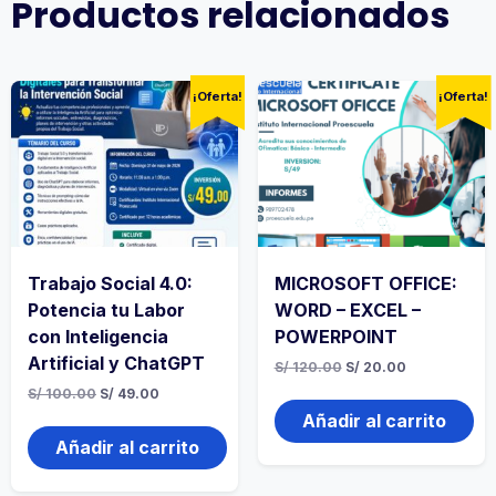
Productos relacionados
¡Oferta!
¡Oferta!
Trabajo Social 4.0:
MICROSOFT OFFICE:
Potencia tu Labor
WORD – EXCEL –
con Inteligencia
POWERPOINT
Artificial y ChatGPT
El
El
S/
120.00
S/
20.00
precio
precio
El
El
S/
100.00
S/
49.00
original
actual
precio
precio
era:
es:
Añadir al carrito
original
actual
S/ 120.00.
S/ 20.00.
era:
es:
Añadir al carrito
S/ 100.00.
S/ 49.00.