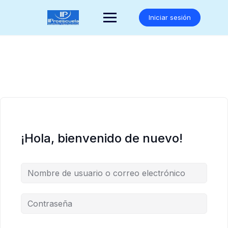
Saltar
al
Iniciar sesión
contenido
¡Hola, bienvenido de nuevo!