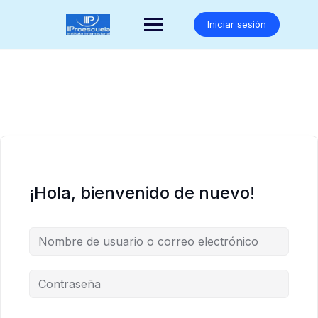
Saltar
al
Iniciar sesión
contenido
¡Hola, bienvenido de nuevo!