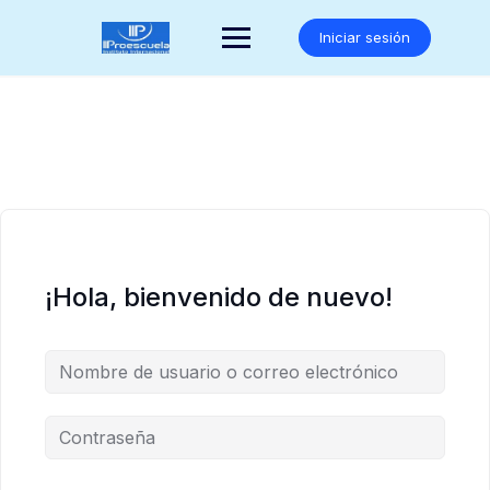
Saltar
al
Iniciar sesión
contenido
¡Hola, bienvenido de nuevo!