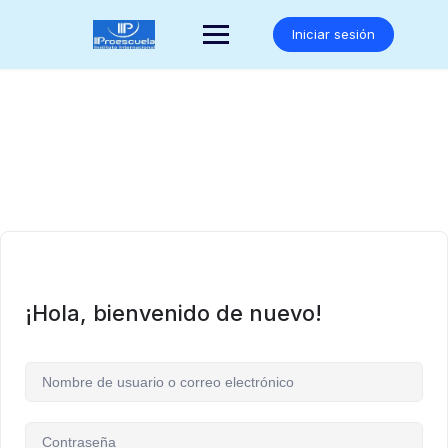
Saltar
al
Iniciar sesión
contenido
¡Hola, bienvenido de nuevo!