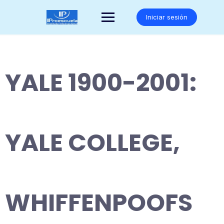
Saltar
al
Iniciar sesión
contenido
YALE 1900-2001:
YALE COLLEGE,
WHIFFENPOOFS