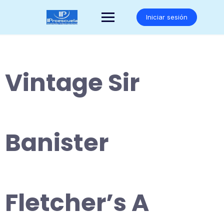
Saltar
al
Iniciar sesión
contenido
Vintage Sir
Banister
Fletcher’s A