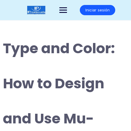
Saltar
al
Iniciar sesión
contenido
Type and Color:
How to Design
and Use Mu-