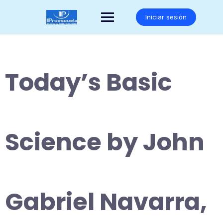
Saltar
al
Iniciar sesión
contenido
Today’s Basic
Science by John
Gabriel Navarra,