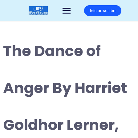
Saltar
al
Iniciar sesión
contenido
The Dance of
Anger By Harriet
Goldhor Lerner,